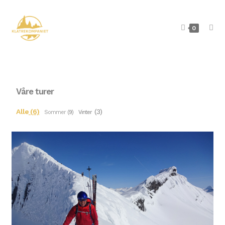
0
Våre turer
Alle
(6)
(3)
Sommer
(9) Vinter