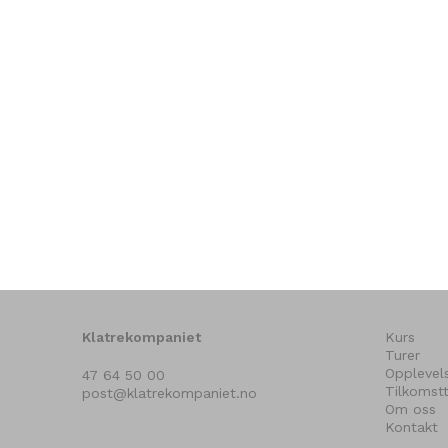
Klatrekompaniet
Kurs
Turer
Opplevel
47 64 50 00
Tilkomstt
post@klatrekompaniet.no
Om oss
Kontakt