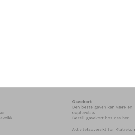
Gavekort
Den beste gaven kan være en
ser
opplevelse.
eknikk
Bestill gavekort hos oss her…
Aktivitetsoversikt for Klatrek