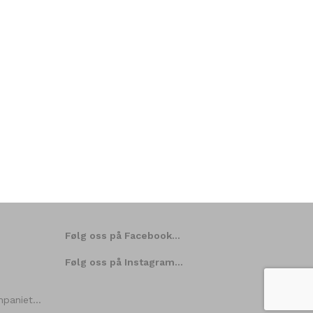
Følg oss på Facebook…
Følg oss på Instagram…
ompaniet…