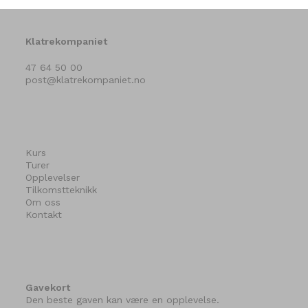
Klatrekompaniet
47 64 50 00
post@klatrekompaniet.no
Kurs
Turer
Opplevelser
Tilkomstteknikk
Om oss
Kontakt
Gavekort
Den beste gaven kan være en opplevelse.